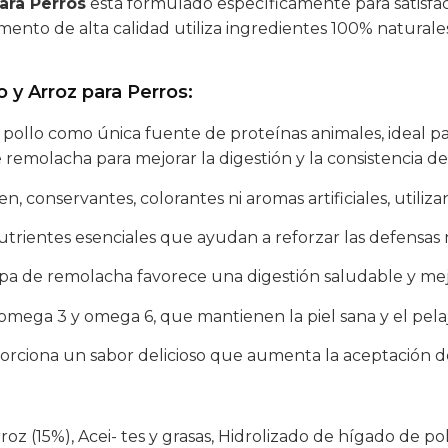
ara Perros
está formulado específicamente para satisfac
 alimento de alta calidad utiliza ingredientes 100% natu
 y Arroz para Perros:
 pollo como única fuente de proteínas animales, ideal pa
emolacha para mejorar la digestión y la consistencia de 
ten, conservantes, colorantes ni aromas artificiales, util
trientes esenciales que ayudan a reforzar las defensas 
pa de remolacha favorece una digestión saludable y mejor
 omega 3 y omega 6, que mantienen la piel sana y el pelaj
oporciona un sabor delicioso que aumenta la aceptación d
roz (15%), Acei- tes y grasas, Hidrolizado de hígado de p