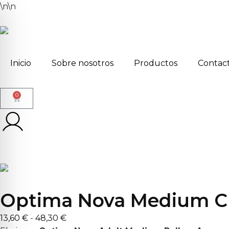
\n
\n
Inicio
Sobre nosotros
Productos
Contac
0
Optima Nova Medium Ch
13,60
€
-
48,30
€