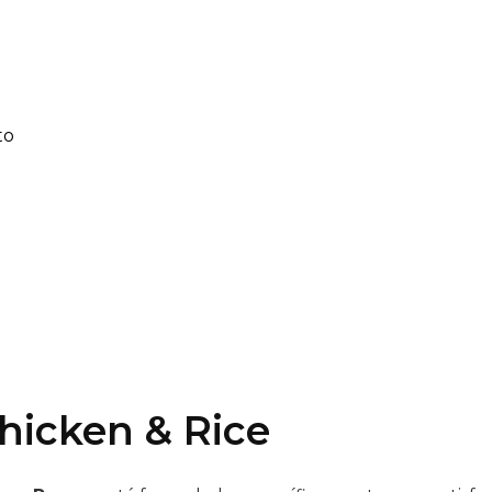
to
icken & Rice