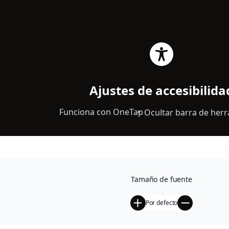
\n
\n
0
Ajustes de accesibilida
Funciona con
OneTap
Ocultar barra de her
Tamaño de fuente
Por defecto