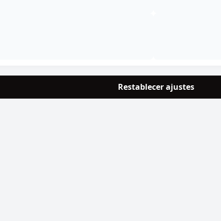
Optima Nova Adult Mobility
14,30
€
-
55,75
€
Restablecer ajustes
Optima Nova Adult Active 12kg
58,75
€