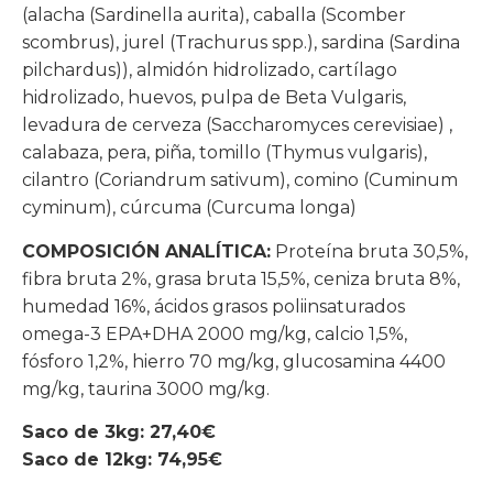
(alacha (Sardinella aurita), caballa (Scomber
scombrus), jurel (Trachurus spp.), sardina (Sardina
pilchardus)), almidón hidrolizado, cartílago
hidrolizado, huevos, pulpa de Beta Vulgaris,
levadura de cerveza (Saccharomyces cerevisiae) ,
calabaza, pera, piña, tomillo (Thymus vulgaris),
cilantro (Coriandrum sativum), comino (Cuminum
cyminum), cúrcuma (Curcuma longa)
COMPOSICIÓN ANALÍTICA:
Proteína bruta 30,5%,
fibra bruta 2%, grasa bruta 15,5%, ceniza bruta 8%,
humedad 16%, ácidos grasos poliinsaturados
omega-3 EPA+DHA 2000 mg/kg, calcio 1,5%,
fósforo 1,2%, hierro 70 mg/kg, glucosamina 4400
mg/kg, taurina 3000 mg/kg.
Saco de 3kg: 27,40€
Saco de 12kg: 74,95€