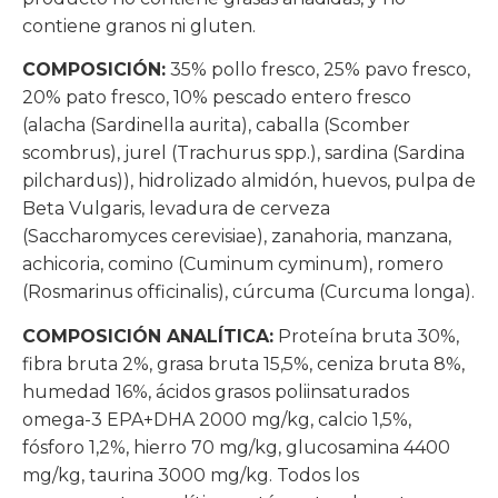
contiene granos ni gluten.
COMPOSICIÓN:
35% pollo fresco, 25% pavo fresco,
20% pato fresco, 10% pescado entero fresco
(alacha (Sardinella aurita), caballa (Scomber
scombrus), jurel (Trachurus spp.), sardina (Sardina
pilchardus)), hidrolizado almidón, huevos, pulpa de
Beta Vulgaris, levadura de cerveza
(Saccharomyces cerevisiae), zanahoria, manzana,
achicoria, comino (Cuminum cyminum), romero
(Rosmarinus officinalis), cúrcuma (Curcuma longa).
COMPOSICIÓN ANALÍTICA:
Proteína bruta 30%,
fibra bruta 2%, grasa bruta 15,5%, ceniza bruta 8%,
humedad 16%, ácidos grasos poliinsaturados
omega-3 EPA+DHA 2000 mg/kg, calcio 1,5%,
fósforo 1,2%, hierro 70 mg/kg, glucosamina 4400
mg/kg, taurina 3000 mg/kg. Todos los