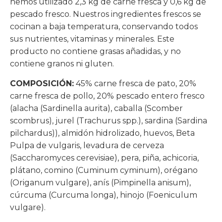
hemos utilizado 2,3 kg de carne fresca y 0,6 kg de
pescado fresco. Nuestros ingredientes frescos se
cocinan a baja temperatura, conservando todos
sus nutrientes, vitaminas y minerales. Este
producto no contiene grasas añadidas, y no
contiene granos ni gluten.
COMPOSICIÓN:
45% carne fresca de pato, 20%
carne fresca de pollo, 20% pescado entero fresco
(alacha (Sardinella aurita), caballa (Scomber
scombrus), jurel (Trachurus spp.), sardina (Sardina
pilchardus)), almidón hidrolizado, huevos, Beta
Pulpa de vulgaris, levadura de cerveza
(Saccharomyces cerevisiae), pera, piña, achicoria,
plátano, comino (Cuminum cyminum), orégano
(Origanum vulgare), anís (Pimpinella anisum),
cúrcuma (Curcuma longa), hinojo (Foeniculum
vulgare).