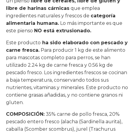
un pienso
libre de cereales, libre de gluten y
libre de harinas cárnicas
que emplea
ingredientes naturales y frescos de
categoría
alimentaria humana.
Lo más importante es que
este pienso
NO está extrusionado.
Este producto
ha sido elaborado con pescado y
carne fresca.
Para producir 1 kg de este alimento
para mascotas completo para perros, se han
utilizado 2.24 kg de carne fresca y 0.56 kg de
pescado fresco. Los ingredientes frescos se cocinan
a baja temperatura, conservando todos sus
nutrientes, vitaminas y minerales. Este producto no
contiene grasas añadidas, y no contiene granos ni
gluten.
COMPOSICIÓN:
35% carne de pollo fresca, 20%
pescado entero fresco (alacha (Sardinella aurita),
caballa (Scomber scombrus), jurel (Trachurus